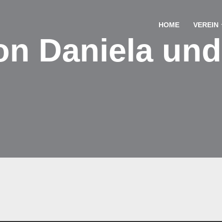
HOME
VEREIN
on Daniela un