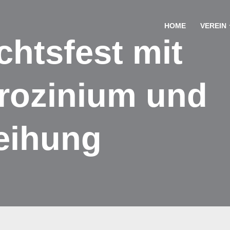
HOME
VEREIN
htsfest mit
rozinium und
eihung