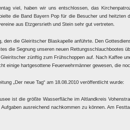
nntag viel, haben wir uns entschlossen, das Kirchenpatr
lte die Band Bayern Pop für die Besucher und heitzten da
eine aus Etzgersrieth und Stein sehr gut vertreten.
 den die Gleiritscher Blaskapelle anführte. Den Gottesdienst
tes die Segnung unseren neuen Rettungsschlauchbootes üb
 Gleiritscher zünftig zum Frühschoppen auf. Nach Kaffee u
cht einige hartgesottene Feuerwehrmänner gewesen, die noch 
eitung „Der neue Tag“ am 18.08.2010 veröffentlicht wurde:
ausee ist die größte Wasserfläche im Altlandkreis Vohenst
en Aufgaben ausreichend nachkommen zu können. Am Festta