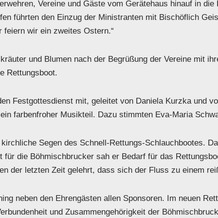
euerwehren, Vereine und Gäste vom Gerätehaus hinauf in die 
n führten den Einzug der Ministranten mit Bischöflich Geis
feiern wir ein zweites Ostern.“
eilkräuter und Blumen nach der Begrüßung der Vereine mit i
te Rettungsboot.
den Festgottesdienst mit, geleitet von Daniela Kurzka und vo
 ein farbenfroher Musikteil. Dazu stimmten Eva-Maria Schwa
kirchliche Segen des Schnell-Rettungs-Schlauchbootes. Daz
 für die Böhmischbrucker sah er Bedarf für das Rettungsbo
hen der letzten Zeit gelehrt, dass sich der Fluss zu einem r
ng neben den Ehrengästen allen Sponsoren. Im neuen Rettu
 Verbundenheit und Zusammengehörigkeit der Böhmischbruck