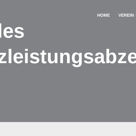
HOME
VEREIN
des
leistungsabze