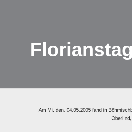
Zum
Inhalt
springen
Floriansta
Am Mi. den, 04.05.2005 fand in Böhmischbr
Oberlind,